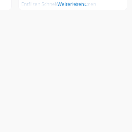
s –
Entfilzen Schneiden Handtrimmen
Weiterlesen …
Scheren (Hunde der Soft Coat und
Wollhaarklasse) Krallen- und Ohrenpflege
Baden und Fönen Erstellung eines Pflegeplans
KONTAKT
Groomers.World by Internetactive GmbH
+49 69-34869328
support@groomers.world