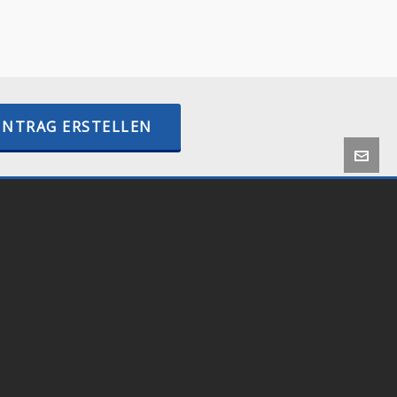
–
BTCPayWall.com
–
internetactive.io
INTRAG ERSTELLEN
 by
Onlineshop24