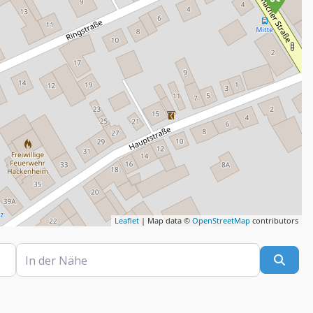
Leaflet
| Map data ©
OpenStreetMap
contributors
In der Nähe
Such