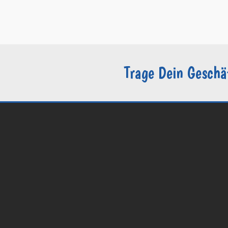
–
Datenschutzerklärung / DSGVO
–
Sie sind Groomer?
Trage Dein Geschä
© 2026 Groomers