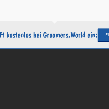
https://groomers.world
ft kostenlos bei Groomers.World ein:
E
.World | Ein Projekt der
Internetactive GmbH
| Wordpress-Website