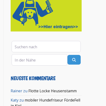
Suchen nach
In der Nähe
Suchen
NEUESTE KOMMENTARE
en
Rainer
zu
Flotte Locke Heusenstamm
Katy
zu
mobiler Hundefriseur FördeFell
in Kiel