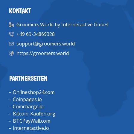
KONTAKT
Groomers.World by Internetactive GmbH
+49 69-34869328
support@groomers.world
https://groomers.world
PARTNERSEITEN
–
Onlineshop24.com
–
Coinpages.io
–
Coincharge.io
–
Bitcoin-Kaufen.org
–
BTCPayWall.com
–
internetactive.io