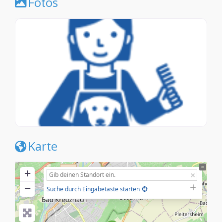
Fotos
Karte
+
−
Suche durch Eingabetaste starten