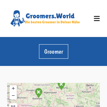
Groomer
+
−