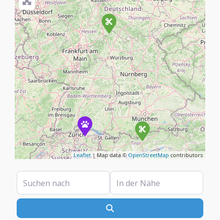
Leaflet
| Map data ©
OpenStreetMap
contributors
Suchen nach
In der Nähe
Suchen