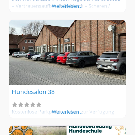
– Vertrauensaufbau & Fellcheck – Scheren /
Weiterlesen …
Schneiden – Bürsten / Kämmen – Carding /
Entfernen der Unterwolle – Entfilzen – Trimmen
per Hand – Augen-/Ohren- & Ballenpflege –
Krallen schneiden – Welpeneingewöhnung Mit
viel Liebe und
Hundesalon 38
Kostenlose Parkplätze stehen zur Verfügung
Weiterlesen …