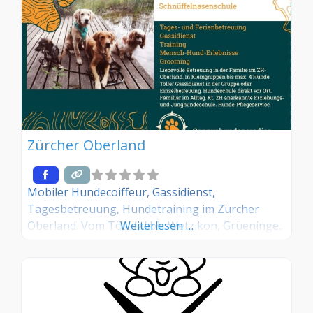
Zürcher Oberland
Mobiler Hundecoiffeur, Gassidienst,
Tagesbetreuung, Hundetraining im Zürcher
Oberland. Vom Tösstal bis Wetzikon, Grüeninge..
Weiterlesen …