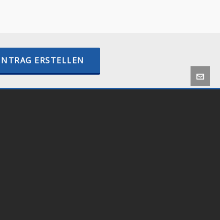
–
BTCPayWall.com
–
internetactive.io
INTRAG ERSTELLEN
 by
Onlineshop24