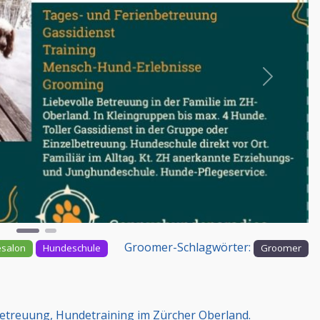
Nächstes
Groomer-Schlagwörter:
salon
Hundeschule
Groomer
betreuung, Hundetraining im Zürcher Oberland.