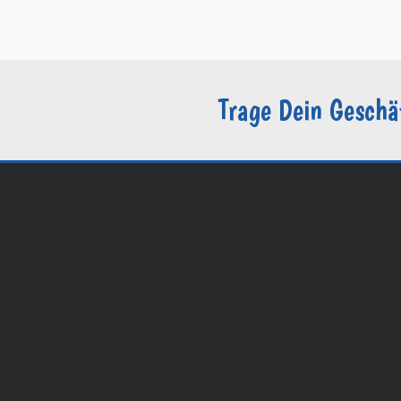
–
Datenschutzerklärung / DSGVO
–
Sie sind Groomer?
Trage Dein Geschä
© 2026 Groomers