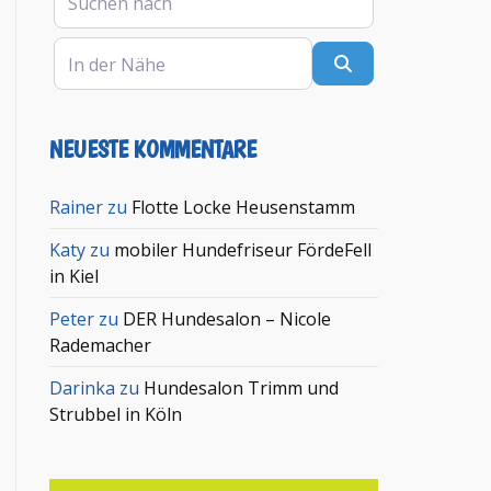
In der Nähe
Suchen
NEUESTE KOMMENTARE
Rainer
zu
Flotte Locke Heusenstamm
Katy
zu
mobiler Hundefriseur FördeFell
in Kiel
Peter
zu
DER Hundesalon – Nicole
Rademacher
Darinka
zu
Hundesalon Trimm und
Strubbel in Köln