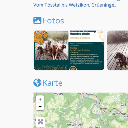
Vom Tösstal bis Wetzikon, Grüeninge..
Fotos
Karte
+
−