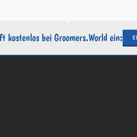
https://groomers.world
ft kostenlos bei Groomers.World ein:
E
.World | Ein Projekt der
Internetactive GmbH
| Wordpress-Website