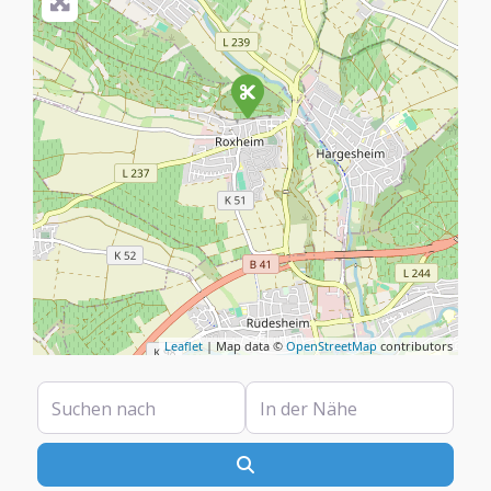
Leaflet
| Map data ©
OpenStreetMap
contributors
Suchen nach
In der Nähe
Suchen