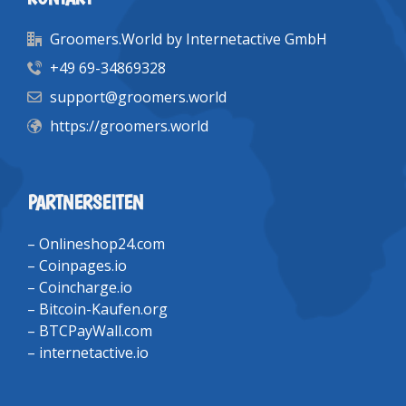
Groomers.World by Internetactive GmbH
+49 69-34869328
support@groomers.world
https://groomers.world
PARTNERSEITEN
–
Onlineshop24.com
–
Coinpages.io
–
Coincharge.io
–
Bitcoin-Kaufen.org
–
BTCPayWall.com
–
internetactive.io