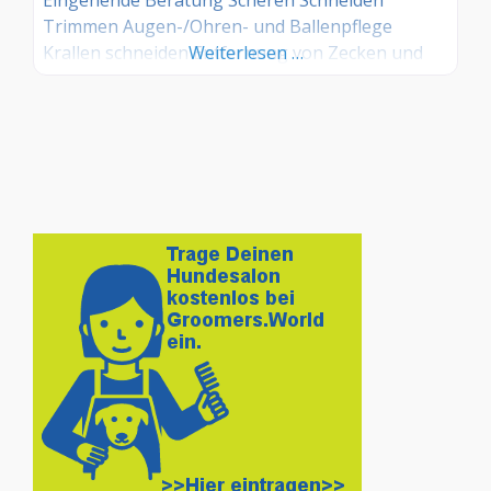
Trimmen Augen-/Ohren- und Ballenpflege
Krallen schneiden Entfernung von Zecken und
Weiterlesen …
Ungeziefer Entfilzen Carden Fellpflege Frisieren
und Schneiden nach Kundenwunsch
Rassespezifisches Frisieren nach Rasse-Standard