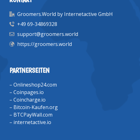
Groomers.World by Internetactive GmbH
+49 69-34869328
support@groomers.world
https://groomers.world
PARTNERSEITEN
–
Onlineshop24.com
–
Coinpages.io
–
Coincharge.io
–
Bitcoin-Kaufen.org
–
BTCPayWall.com
–
internetactive.io