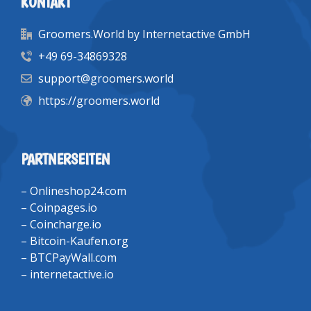
KONTAKT
Groomers.World by Internetactive GmbH
+49 69-34869328
support@groomers.world
https://groomers.world
PARTNERSEITEN
–
Onlineshop24.com
–
Coinpages.io
–
Coincharge.io
–
Bitcoin-Kaufen.org
–
BTCPayWall.com
–
internetactive.io