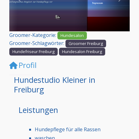
Vorheriges
Nächst
Groomer-Kategorie:
Hundesalon
Groomer-Schlagwörter:
Groomer Freiburg
Hundefriseur Freiburg
Hundesalon Freiburg
Profil
Hundestudio Kleiner in
Freiburg
Leistungen
Hundepflege für alle Rassen
waschen