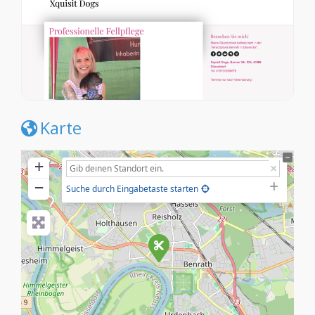
Karte
+
−
Suche durch Eingabetaste starten