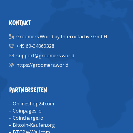
KONTAKT
Groomers.World by Internetactive GmbH
+49 69-34869328
support@groomers.world
https://groomers.world
PARTNERSEITEN
–
Onlineshop24.com
–
Coinpages.io
–
Coincharge.io
–
Bitcoin-Kaufen.org
–
BTCPayWall.com