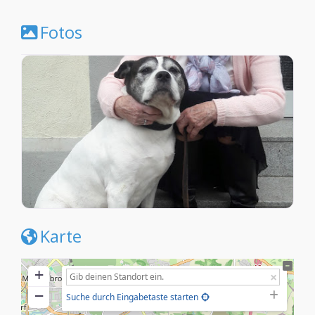
Fotos
Karte
+
−
Suche durch Eingabetaste starten