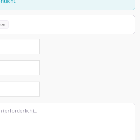
tlicht.
len