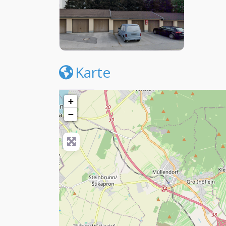
Karte
+
−