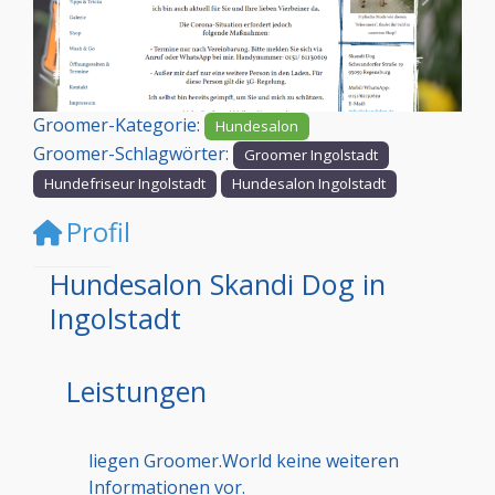
Vorheriges
Nächst
Groomer-Kategorie:
Hundesalon
Groomer-Schlagwörter:
Groomer Ingolstadt
Hundefriseur Ingolstadt
Hundesalon Ingolstadt
Profil
Hundesalon Skandi Dog in
Ingolstadt
Leistungen
liegen Groomer.World keine weiteren
Informationen vor.