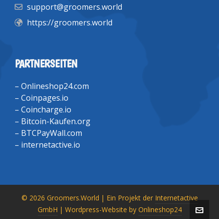
support@groomers.world
https://groomers.world
PARTNERSEITEN
–
Onlineshop24.com
–
Coinpages.io
–
Coincharge.io
–
Bitcoin-Kaufen.org
–
BTCPayWall.com
–
internetactive.io
© 2026 Groomers.World | Ein Projekt der
Internetactive
GmbH
| Wordpress-Website by
Onlineshop24