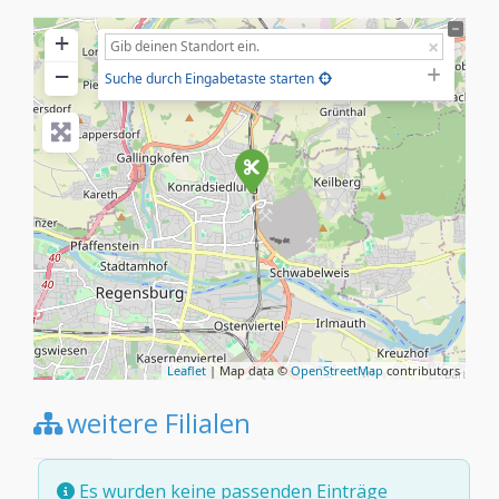
+
−
Suche durch Eingabetaste starten
Leaflet
| Map data ©
OpenStreetMap
contributors
weitere Filialen
Es wurden keine passenden Einträge