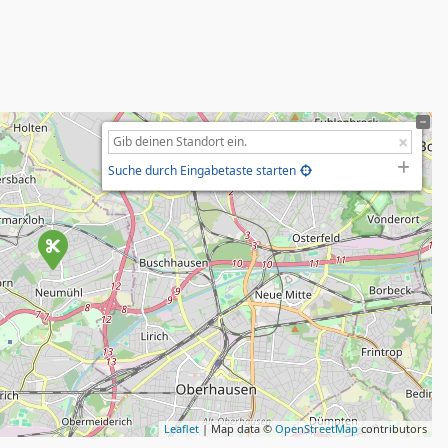
Suche durch Eingabetaste starten
Leaflet
| Map data ©
OpenStreetMap
contributors