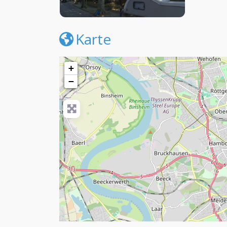
Karte
+
−