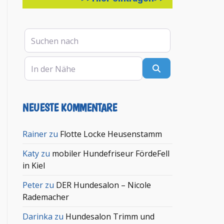
Suchen nach
In der Nähe
Suchen
NEUESTE KOMMENTARE
Rainer
zu
Flotte Locke Heusenstamm
Katy
zu
mobiler Hundefriseur FördeFell
in Kiel
Peter
zu
DER Hundesalon – Nicole
Rademacher
Darinka
zu
Hundesalon Trimm und