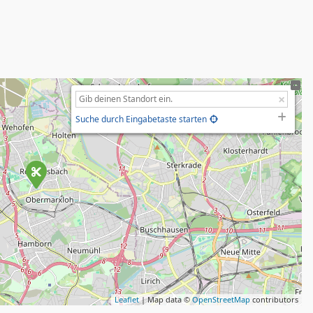
Suche durch Eingabetaste starten
Leaflet
| Map data ©
OpenStreetMap
contributors