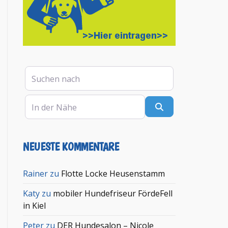
Suchen nach
In der Nähe
Suchen
NEUESTE KOMMENTARE
Rainer
zu
Flotte Locke Heusenstamm
Katy
zu
mobiler Hundefriseur FördeFell
in Kiel
Peter
zu
DER Hundesalon – Nicole