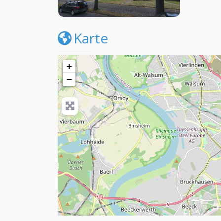
Karte
+
−