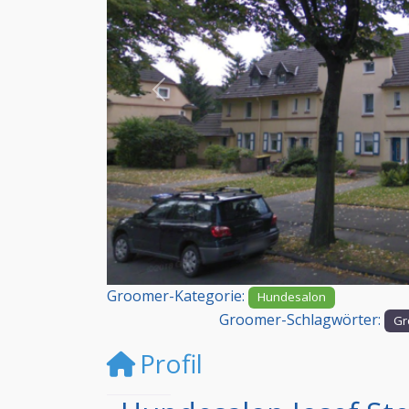
Vorheriges
Groomer-Kategorie:
Hundesalon
Groomer-Schlagwörter:
Gr
Profil