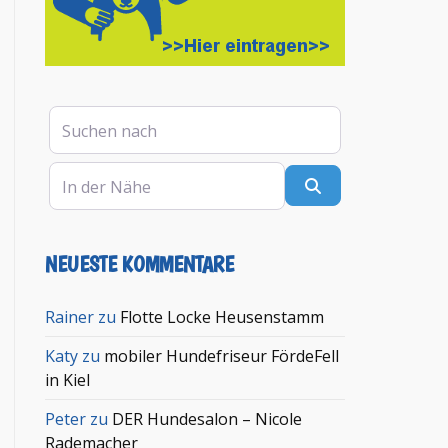
Suchen nach
In der Nähe
Suchen
NEUESTE KOMMENTARE
Rainer
zu
Flotte Locke Heusenstamm
Katy
zu
mobiler Hundefriseur FördeFell
in Kiel
Peter
zu
DER Hundesalon – Nicole
Rademacher