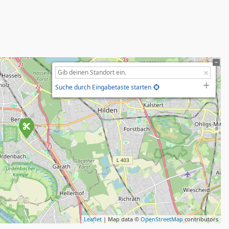
Suche durch Eingabetaste starten
Leaflet
| Map data ©
OpenStreetMap
contributors