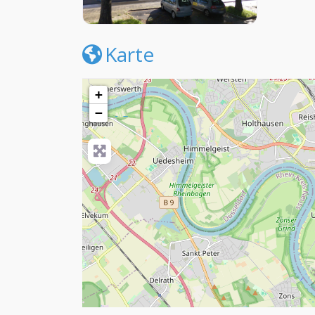
Karte
+
−