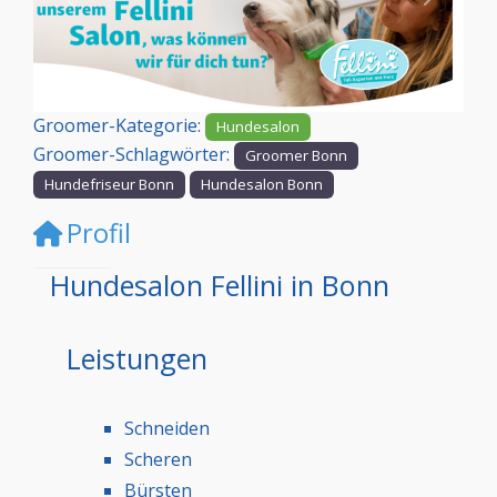
Vorheriges
Nächst
Groomer-Kategorie:
Hundesalon
Groomer-Schlagwörter:
Groomer Bonn
Hundefriseur Bonn
Hundesalon Bonn
Profil
Hundesalon Fellini in Bonn
Leistungen
Schneiden
Scheren
Bürsten