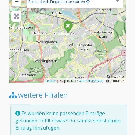
−
Suche durch Eingabetaste starten
Leaflet
| Map data ©
OpenStreetMap
contributors
weitere Filialen
Es wurden keine passenden Einträge
gefunden. Fehlt etwas? Du kannst selbst
einen
Eintrag hinzufügen
.