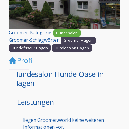
Vorheriges
Nächst
Groomer-Kategorie:
Hundesalon
Groomer-Schlagwörter:
Groomer Hagen
Hundefriseur Hagen
Hundesalon Hagen
Profil
Hundesalon Hunde Oase in
Hagen
Leistungen
liegen Groomer.World keine weiteren
Informationen vor.