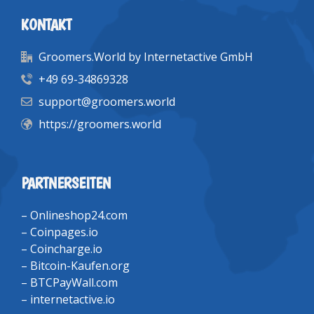
KONTAKT
Groomers.World by Internetactive GmbH
+49 69-34869328
support@groomers.world
https://groomers.world
PARTNERSEITEN
–
Onlineshop24.com
–
Coinpages.io
–
Coincharge.io
–
Bitcoin-Kaufen.org
–
BTCPayWall.com
–
internetactive.io