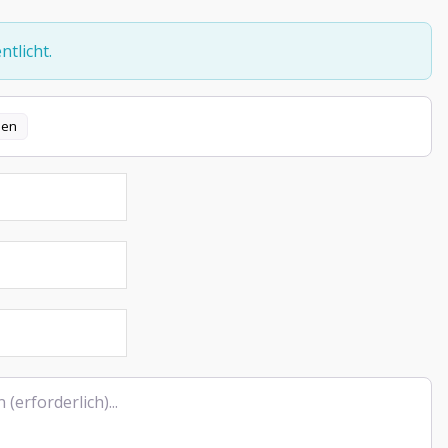
tlicht.
len