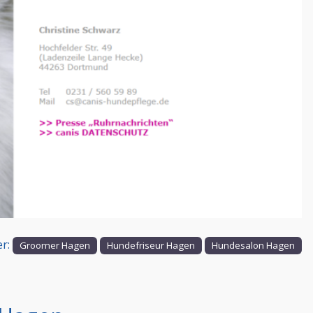
Nächstes
er:
Groomer Hagen
Hundefriseur Hagen
Hundesalon Hagen