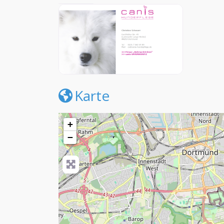
Karte
+
−