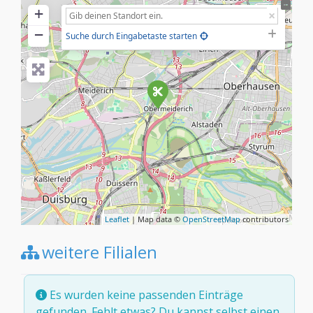
+
−
Suche durch Eingabetaste starten
Leaflet
| Map data ©
OpenStreetMap
contributors
weitere Filialen
Es wurden keine passenden Einträge
gefunden. Fehlt etwas? Du kannst selbst
einen