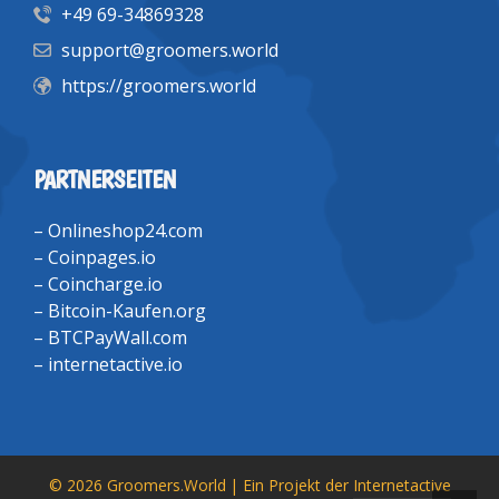
+49 69-34869328
support@groomers.world
https://groomers.world
PARTNERSEITEN
–
Onlineshop24.com
–
Coinpages.io
–
Coincharge.io
–
Bitcoin-Kaufen.org
–
BTCPayWall.com
–
internetactive.io
© 2026 Groomers.World | Ein Projekt der
Internetactive