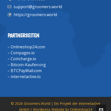
support@groomers.world
https://groomers.world
PARTNERSEITEN
–
Onlineshop24.com
–
Coinpages.io
–
Coincharge.io
–
Bitcoin-Kaufen.org
–
BTCPayWall.com
–
internetactive.io
© 2026 Groomers.World | Ein Projekt der
Internetactive
GmbH
| Wordpress-Website by
Onlineshop24