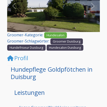
Vorheriges
Nächst
Groomer-Kategorie:
Hundesalon
Groomer-Schlagwörter:
Groomer Duisburg
Hundefriseur Duisburg
Hundesalon Duisburg
Profil
Hundepflege Goldpfötchen in
Duisburg
Leistungen