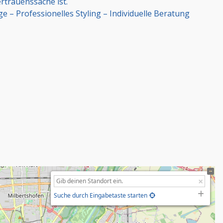
rtrauenssache ist.
ge – Professionelles Styling – Individuelle Beratung
Suche durch Eingabetaste starten