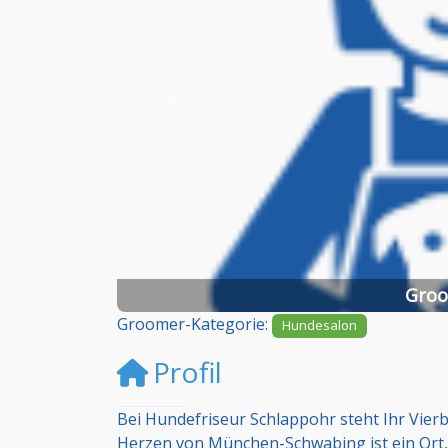
Vorheriges
Groo
Groomer-Kategorie:
Hundesalon
Profil
Bei Hundefriseur Schlappohr steht Ihr Vie
Herzen von München-Schwabing ist ein Ort,