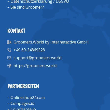
–
Datenschutzerklärung / DSGVO
–
Sie sind Groomer?
KONTAKT
Groomers.World by Internetactive GmbH
+49 69-34869328
support@groomers.world
https://groomers.world
PARTNERSEITEN
–
Onlineshop24.com
–
Coinpages.io
–
Coincharge.io