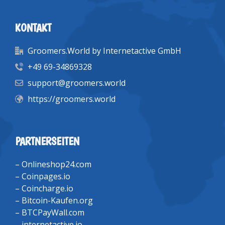
KONTAKT
Groomers.World by Internetactive GmbH
+49 69-34869328
support@groomers.world
https://groomers.world
PARTNERSEITEN
–
Onlineshop24.com
–
Coinpages.io
–
Coincharge.io
–
Bitcoin-Kaufen.org
–
BTCPayWall.com
–
internetactive.io