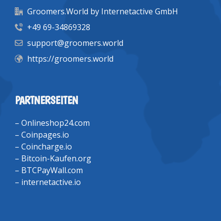
Groomers.World by Internetactive GmbH
+49 69-34869328
support@groomers.world
https://groomers.world
PARTNERSEITEN
–
Onlineshop24.com
–
Coinpages.io
–
Coincharge.io
–
Bitcoin-Kaufen.org
–
BTCPayWall.com
–
internetactive.io