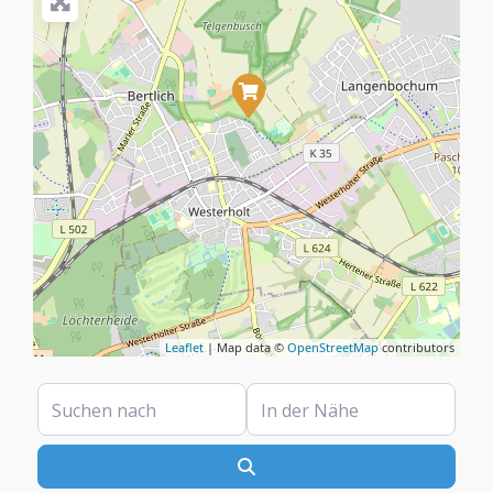
Leaflet
| Map data ©
OpenStreetMap
contributors
Suchen nach
In der Nähe
Suchen