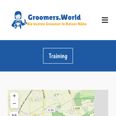
Training
+
−