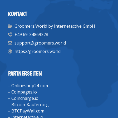
KONTAKT
Groomers.World by Internetactive GmbH
+49 69-34869328
support@groomers.world
https://groomers.world
PARTNERSEITEN
–
Onlineshop24.com
–
Coinpages.io
–
Coincharge.io
–
Bitcoin-Kaufen.org
–
BTCPayWall.com
–
internetactive.io