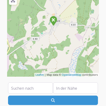
Leaflet
| Map data ©
OpenStreetMap
contributors
Suchen nach
In der Nähe
Suchen