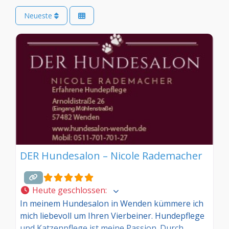
Neueste
DER Hundesalon – Nicole Rademacher
Heute geschlossen
:
In meinem Hundesalon in Wenden kümmere ich
mich liebevoll um Ihren Vierbeiner. Hundepflege
und Katzenpflege ist meine Passion. Durch