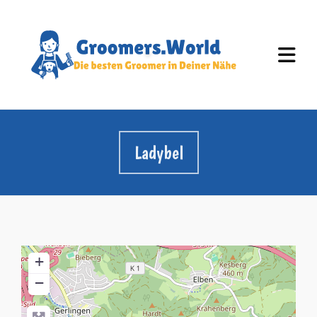
Ladybel
+
−