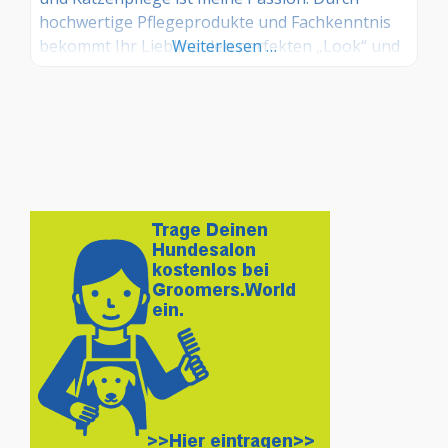
hochwertige Pflegeprodukte und Fachkenntnis
bekommt Ihr Liebling den perfekten „Look“ und
Weiterlesen …
fühlt sich „pudelwohl“.