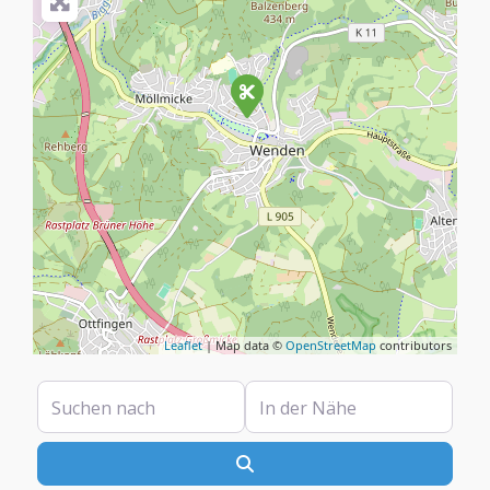
Leaflet
| Map data ©
OpenStreetMap
contributors
Suchen nach
In der Nähe
Suchen