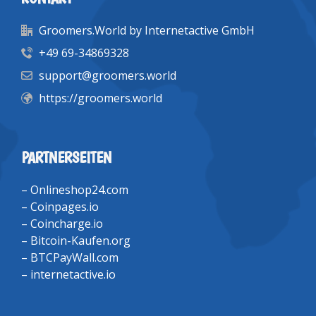
Groomers.World by Internetactive GmbH
+49 69-34869328
support@groomers.world
https://groomers.world
PARTNERSEITEN
–
Onlineshop24.com
–
Coinpages.io
–
Coincharge.io
–
Bitcoin-Kaufen.org
–
BTCPayWall.com
–
internetactive.io