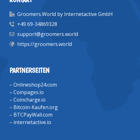
Groomers.World by Internetactive GmbH
+49 69-34869328
support@groomers.world
https://groomers.world
PARTNERSEITEN
–
Onlineshop24.com
–
Coinpages.io
–
Coincharge.io
–
Bitcoin-Kaufen.org
–
BTCPayWall.com
–
internetactive.io