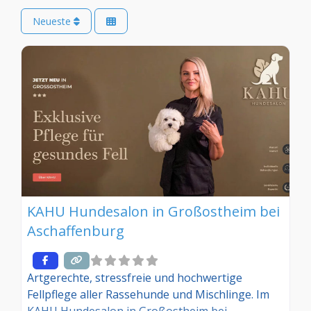
Neueste
KAHU Hundesalon in Großostheim bei
Aschaffenburg
Artgerechte, stressfreie und hochwertige
Fellpflege aller Rassehunde und Mischlinge. Im
KAHU Hundesalon in Großostheim bei