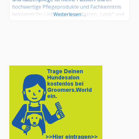
hochwertige Pflegeprodukte und Fachkenntnis
bekommt Ihr Liebling den perfekten „Look“ und
Weiterlesen …
fühlt sich „pudelwohl“.