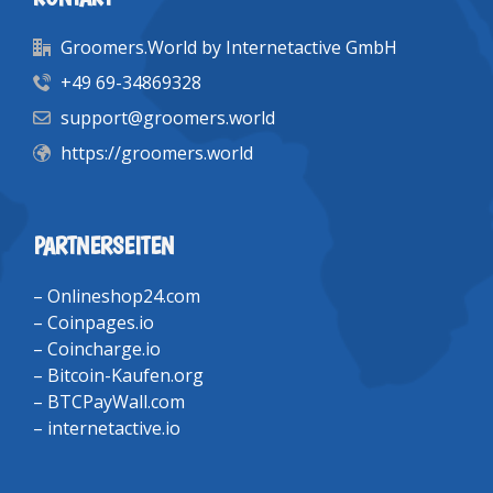
Groomers.World by Internetactive GmbH
+49 69-34869328
support@groomers.world
https://groomers.world
PARTNERSEITEN
–
Onlineshop24.com
–
Coinpages.io
–
Coincharge.io
–
Bitcoin-Kaufen.org
–
BTCPayWall.com
–
internetactive.io