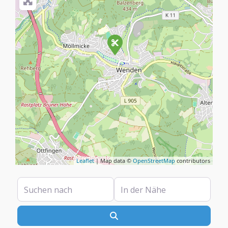
Leaflet
| Map data ©
OpenStreetMap
contributors
Suchen nach
In der Nähe
Suchen