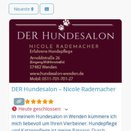
Neueste
DER Hundesalon – Nicole Rademacher
Heute geschlossen
:
In meinem Hundesalon in Wenden kümmere ich
mich liebevoll um Ihren Vierbeiner. Hundepflege
und Katzenpflege ist meine Passion. Durch