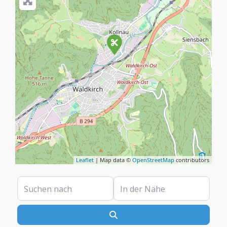
Leaflet
| Map data ©
OpenStreetMap
contributors
Suchen nach
In der Nähe
Suchen