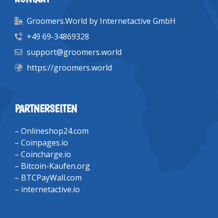
Groomers.World by Internetactive GmbH
+49 69-34869328
support@groomers.world
https://groomers.world
PARTNERSEITEN
–
Onlineshop24.com
–
Coinpages.io
–
Coincharge.io
–
Bitcoin-Kaufen.org
–
BTCPayWall.com
–
internetactive.io