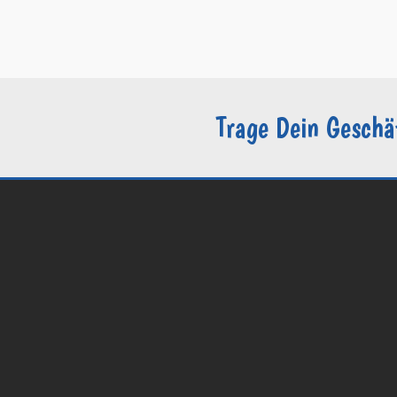
–
Datenschutzerklärung / DSGVO
–
Sie sind Groomer?
Trage Dein Geschä
© 2026 Groomers