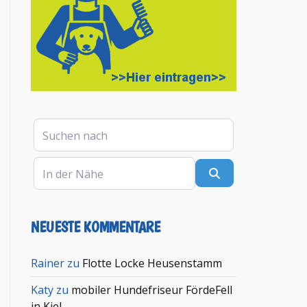
Suchen nach
In der Nähe
Suchen
NEUESTE KOMMENTARE
en
Rainer
zu
Flotte Locke Heusenstamm
Katy
zu
mobiler Hundefriseur FördeFell
in Kiel