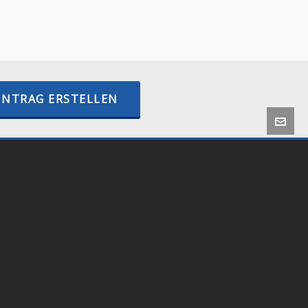
–
BTCPayWall.com
–
internetactive.io
INTRAG ERSTELLEN
 by
Onlineshop24