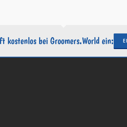
https://groomers.world
ft kostenlos bei Groomers.World ein:
E
.World | Ein Projekt der
Internetactive GmbH
| Wordpress-Website