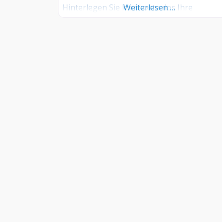
Hinterlegen Sie hier kostenlos Ihre
Weiterlesen …
Sprechzeiten, Leistungen und weitere Info
jetzt kostenlos anmelden! Sind Sie Kunde
dieses Hundesalons? Dann teilen Sie Ihre
Erfahrungen über die Kommentarfunktion
unten mit anderen Hundebesitzer/innen!
INFORMATIONEN
–
FAQ
–
Kontakt
–
Impressum
–
AGB