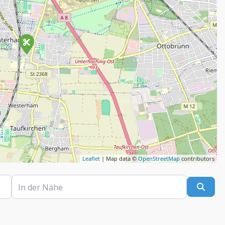
Leaflet
| Map data ©
OpenStreetMap
contributors
In der Nähe
Such