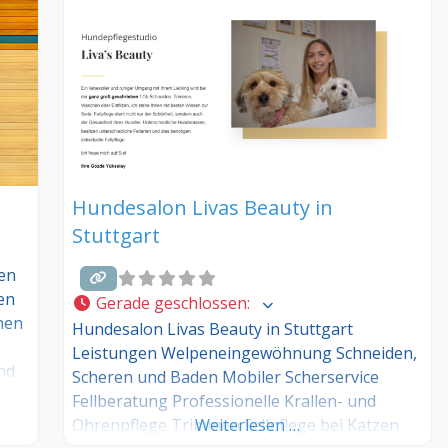
Sie Ihre Erfahrungen über die
Kommentarfunktion unten mit anderen
Hundebesitzer/innen!
Hundesalon Livas Beauty in
Stuttgart
gen
en
Gerade geschlossen
:
nen
Hundesalon Livas Beauty in Stuttgart
Leistungen Welpeneingewöhnung Schneiden,
nd
Scheren und Baden Mobiler Scherservice
ind
Fellberatung Professionelle Krallen- und
n
Ohrenpflege Trimmen Fellpflege bei Katzen
Weiterlesen …