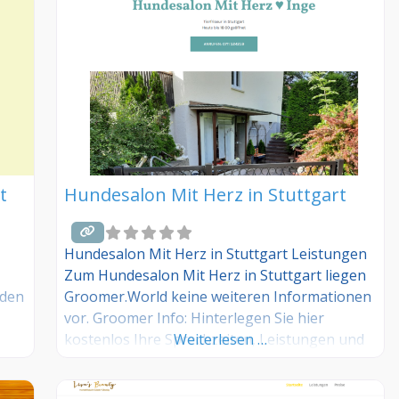
dieses Hundesalons? Dann teilen Sie Ihre
Erfahrungen über die Kommentarfunktion
unten mit anderen Hundebesitzer/innen!
t
Hundesalon Mit Herz in Stuttgart
Hundesalon Mit Herz in Stuttgart Leistungen
Zum Hundesalon Mit Herz in Stuttgart liegen
aden
Groomer.World keine weiteren Informationen
vor. Groomer Info: Hinterlegen Sie hier
kostenlos Ihre Sprechzeiten, Leistungen und
Weiterlesen …
weitere Infos – jetzt kostenlos anmelden! Sind
Sie Kunde dieses Hundesalons? Dann teilen