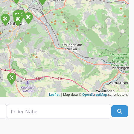
Leaflet
| Map data ©
OpenStreetMap
contributors
In der Nähe
Such