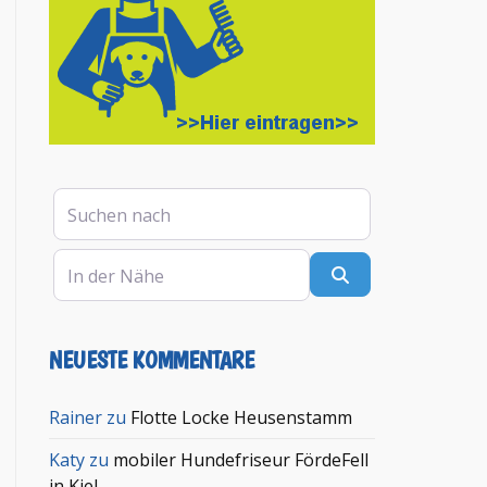
Suchen nach
In der Nähe
Suchen
NEUESTE KOMMENTARE
en
Rainer
zu
Flotte Locke Heusenstamm
Katy
zu
mobiler Hundefriseur FördeFell
in Kiel