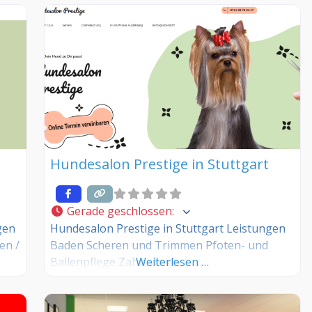
Sie Kunde dieses Hundesalons? Dann teilen
Sie Ihre Erfahrungen über die
Kommentarfunktion unten mit anderen
Hundebesitzer/innen!
t
Hundesalon Prestige in Stuttgart
Gerade geschlossen
:
gen
Hundesalon Prestige in Stuttgart Leistungen
en /
Baden Scheren und Trimmen Pfoten- und
Ballenpflege Zahnpflege
Weiterlesen …