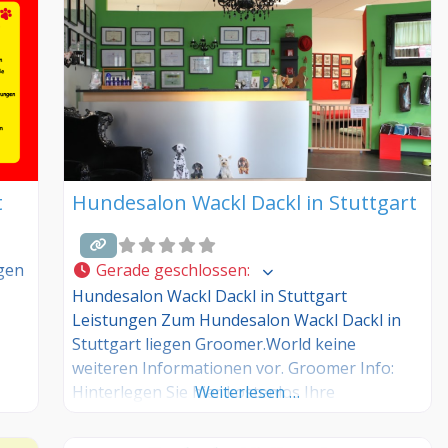
t
Hundesalon Wackl Dackl in Stuttgart
gen
Gerade geschlossen
:
Hundesalon Wackl Dackl in Stuttgart
Leistungen Zum Hundesalon Wackl Dackl in
Stuttgart liegen Groomer.World keine
weiteren Informationen vor. Groomer Info:
Hinterlegen Sie hier kostenlos Ihre
Weiterlesen …
Sprechzeiten, Leistungen und weitere Infos –
jetzt kostenlos anmelden! Sind Sie Kunde