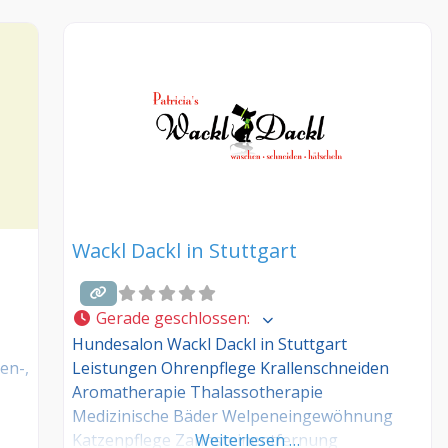
Carding (Entfernen der Unterwolle)
Thalassotherapie Zahnsteinentfernung mit
der Emmi Pet
Wackl Dackl in Stuttgart
Gerade geschlossen
:
Hundesalon Wackl Dackl in Stuttgart
en-,
Leistungen Ohrenpflege Krallenschneiden
Aromatherapie Thalassotherapie
Medizinische Bäder Welpeneingewöhnung
Katzenpflege Zahnsteinentfernung
Weiterlesen …