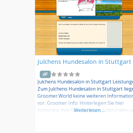
Julchens Hundesalon in Stuttgart
Julchens Hundesalon in Stuttgart Leistun
Zum Julchens Hundesalon in Stuttgart lieg
Groomer.World keine weiteren Informatio
vor. Groomer Info: Hinterlegen Sie hier
kostenlos Ihre Sprechzeiten, Leistungen u
Weiterlesen …
weitere Infos – jetzt kostenlos anmelden! S
Sie Kunde dieses Hundesalons? Dann teile
Sie Ihre Erfahrungen über die