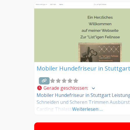
Mobiler Hundefriseur in Stuttgar
Gerade geschlossen
:
Mobiler Hundefriseur in Stuttgart Leistun
Schneiden und Scheren Trimmen Ausbürst
Carding Thalasso – Therapie
Weiterlesen …