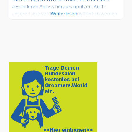
besonderen Anlass herauszuputzen. Auch
unsere Tiere verdienen es, verwöhnt zu werden.
Weiterlesen …
Wir bei JBS.dog sind Experten, wenn es darum
geht, Ihren Hund perfekt zu stylen. Leistungen
Wir sind bestes ausgestattet und bieten
Leistungen wie Waschen,Trocknen, Scheren,
Trimmen, Bürsten,