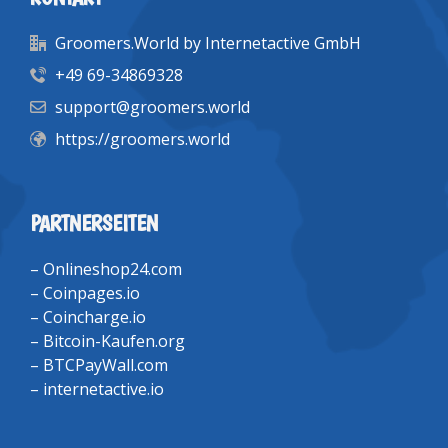
Groomers.World by Internetactive GmbH
+49 69-34869328
support@groomers.world
https://groomers.world
PARTNERSEITEN
–
Onlineshop24.com
–
Coinpages.io
–
Coincharge.io
–
Bitcoin-Kaufen.org
–
BTCPayWall.com
–
internetactive.io