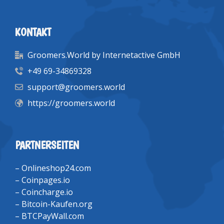
KONTAKT
Groomers.World by Internetactive GmbH
+49 69-34869328
support@groomers.world
https://groomers.world
PARTNERSEITEN
–
Onlineshop24.com
–
Coinpages.io
–
Coincharge.io
–
Bitcoin-Kaufen.org
–
BTCPayWall.com