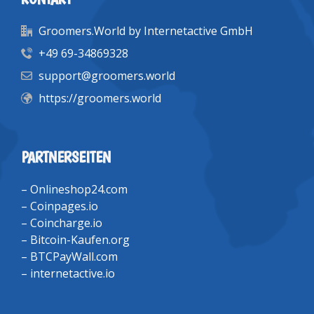
Groomers.World by Internetactive GmbH
+49 69-34869328
support@groomers.world
https://groomers.world
PARTNERSEITEN
–
Onlineshop24.com
–
Coinpages.io
–
Coincharge.io
–
Bitcoin-Kaufen.org
–
BTCPayWall.com
–
internetactive.io