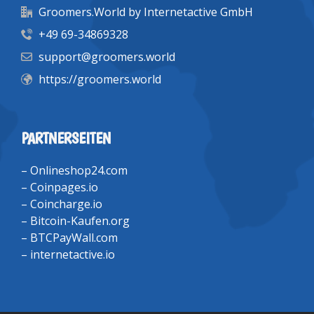
Groomers.World by Internetactive GmbH
+49 69-34869328
support@groomers.world
https://groomers.world
PARTNERSEITEN
–
Onlineshop24.com
–
Coinpages.io
–
Coincharge.io
–
Bitcoin-Kaufen.org
–
BTCPayWall.com
–
internetactive.io