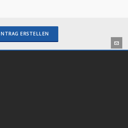
–
internetactive.io
INTRAG ERSTELLEN
 by
Onlineshop24