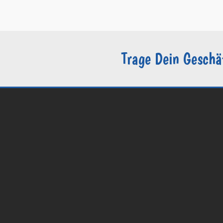
–
Sie sind Groomer?
Trage Dein Geschä
© 2026 Groomers