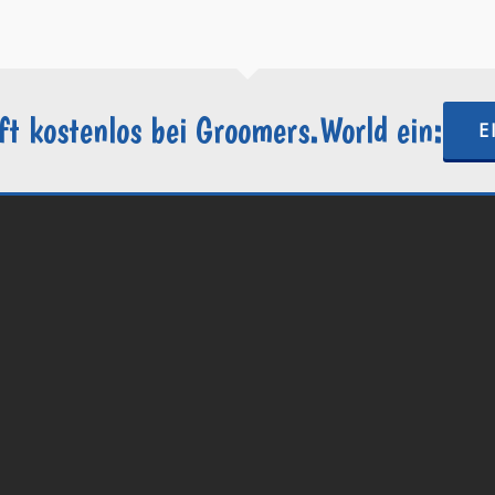
ft kostenlos bei Groomers.World ein:
E
.World | Ein Projekt der
Internetactive GmbH
| Wordpress-Website