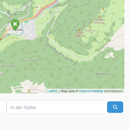
Leaflet
| Map data ©
OpenStreetMap
contributors
In der Nähe
Such