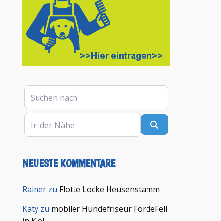
Suchen nach
In der Nähe
Suchen
NEUESTE KOMMENTARE
en
Rainer
zu
Flotte Locke Heusenstamm
Katy
zu
mobiler Hundefriseur FördeFell
in Kiel