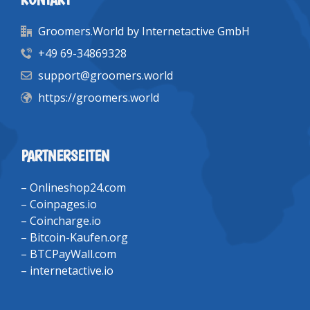
Groomers.World by Internetactive GmbH
+49 69-34869328
support@groomers.world
https://groomers.world
PARTNERSEITEN
–
Onlineshop24.com
–
Coinpages.io
–
Coincharge.io
–
Bitcoin-Kaufen.org
–
BTCPayWall.com
–
internetactive.io