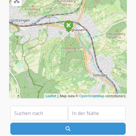
Leaflet
| Map data ©
OpenStreetMap
contributors
Suchen nach
In der Nähe
Suchen