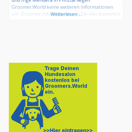
Groomer.World keine weiteren Informationen
vor. Groomer Info: Hinterlegen Sie hier kostenlos
Weiterlesen …
Ihre Sprechzeiten, Leistungen und weitere Infos
– jetzt kostenlos anmelden! Sind Sie Kunde dieses
Hundesalons? Dann teilen Sie Ihre Erfahrungen
über die Kommentarfunktion unten mit anderen
Hundebesitzer/innen!