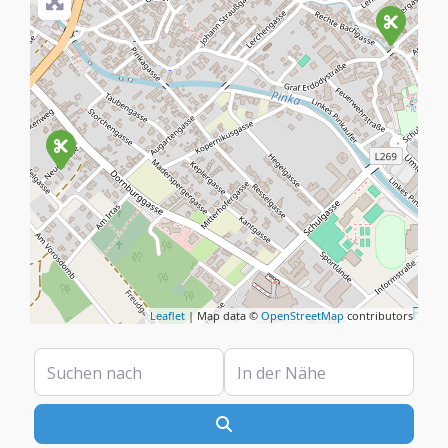
Leaflet
| Map data ©
OpenStreetMap
contributors
Suchen nach
In der Nähe
Suchen