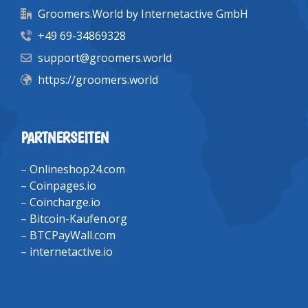
Groomers.World by Internetactive GmbH
+49 69-34869328
support@groomers.world
https://groomers.world
PARTNERSEITEN
–
Onlineshop24.com
–
Coinpages.io
–
Coincharge.io
–
Bitcoin-Kaufen.org
–
BTCPayWall.com
–
internetactive.io