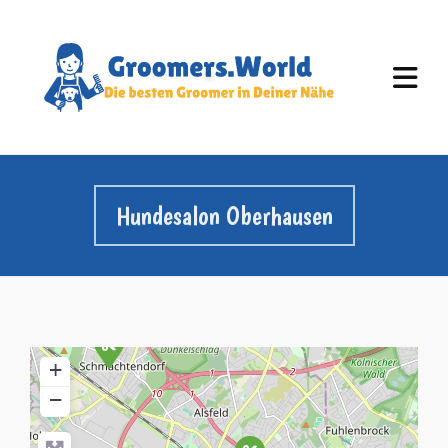
Hundesalon Oberhausen
+
−