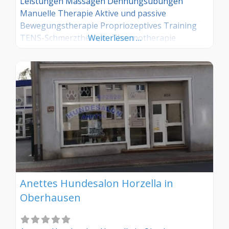
Leistungen Massagen Dehnungsübungen
Manuelle Therapie Aktive und passive
Bewegungstherapie Propriozeptives Training
TENS-Schmerztherapie Thermotherapie
Weiterlesen …
Anettes Hundesalon Horzella in
Oberhausen