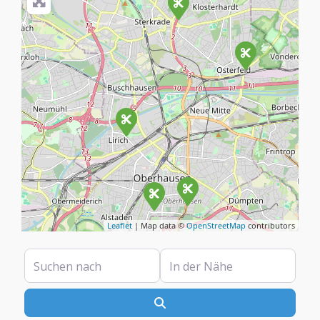
Leaflet
| Map data ©
OpenStreetMap
contributors
Suchen nach
In der Nähe
Suchen