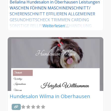
Bellalina Hundesalon in Oberhausen Leistungen
WASCHEN FÖHNEN MASCHINENSCHNITT/
SCHERENSCHNITT EFFILIEREN ALLGEMEINER
GESUNDHEITSCHECK TRIMMEN CARDING
SONSTIGE FELLPFLEGE FLOHBEHANDLUNG
Weiterlesen …
TEILSCHNITTE KRALLEN-, PFOTEN- UND
BALLENPFLEGE AUGENPFLEGE OHRENPFLEGE
Hundesalon Wilma in Oberhausen