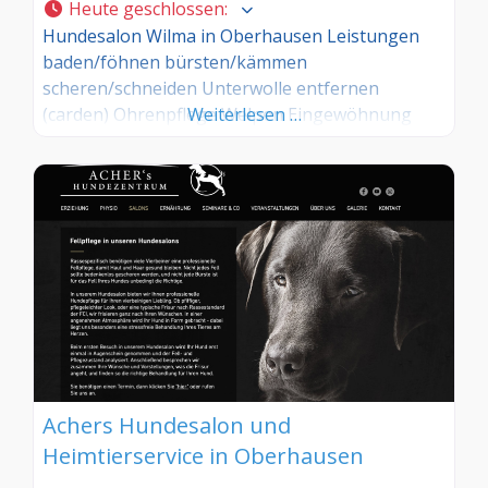
Heute geschlossen
:
Hundesalon Wilma in Oberhausen Leistungen
baden/föhnen bürsten/kämmen
scheren/schneiden Unterwolle entfernen
(carden) Ohrenpflege Welpen Eingewöhnung
Weiterlesen …
Achers Hundesalon und
Heimtierservice in Oberhausen