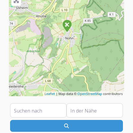
Leaflet
| Map data ©
OpenStreetMap
contributors
Suchen nach
In der Nähe
Suchen