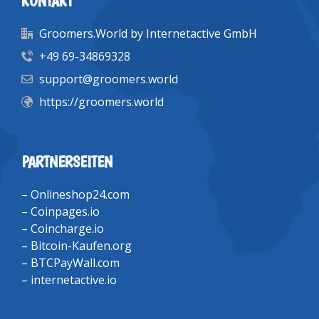
KONTAKT
Groomers.World by Internetactive GmbH
+49 69-34869328
support@groomers.world
https://groomers.world
PARTNERSEITEN
–
Onlineshop24.com
–
Coinpages.io
–
Coincharge.io
–
Bitcoin-Kaufen.org
–
BTCPayWall.com
–
internetactive.io