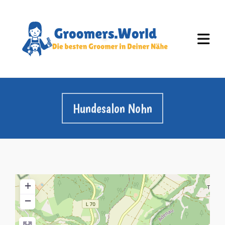
Hundesalon Nohn
+
−