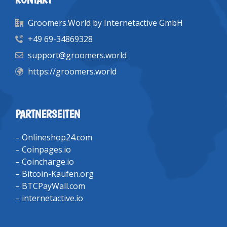
Groomers.World by Internetactive GmbH
+49 69-34869328
support@groomers.world
https://groomers.world
PARTNERSEITEN
–
Onlineshop24.com
–
Coinpages.io
–
Coincharge.io
–
Bitcoin-Kaufen.org
–
BTCPayWall.com
–
internetactive.io