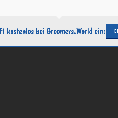
ft kostenlos bei Groomers.World ein:
E
.World | Ein Projekt der
Internetactive GmbH
| Wordpress-Website