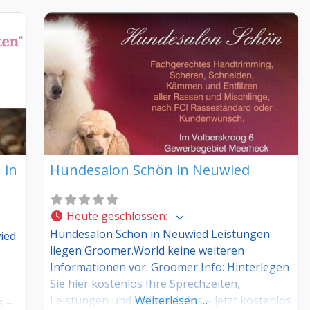
 in
Hundesalon Schön in Neuwied
Heute geschlossen
:
Hundesalon Schön in Neuwied Leistungen
ied
liegen Groomer.World keine weiteren
Informationen vor. Groomer Info: Hinterlegen
Sie hier kostenlos Ihre Sprechzeiten,
Leistungen und weitere Infos – jetzt kostenlos
Weiterlesen …
s –