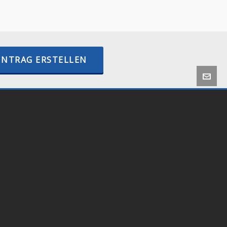
–
internetactive.io
INTRAG ERSTELLEN
 by
Onlineshop24