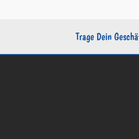
–
Sie sind Groomer?
Trage Dein Geschä
© 2026 Groomers