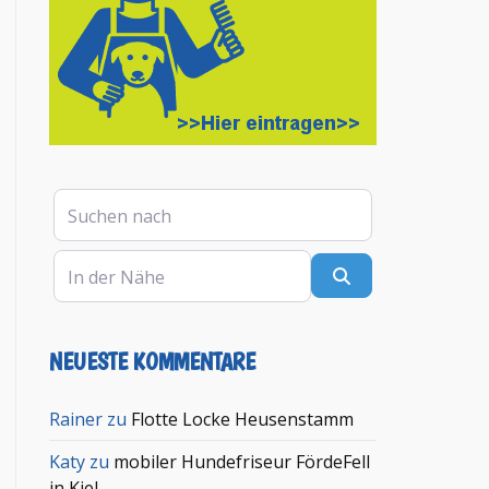
Suchen nach
In der Nähe
Suchen
NEUESTE KOMMENTARE
en
Rainer
zu
Flotte Locke Heusenstamm
Katy
zu
mobiler Hundefriseur FördeFell
in Kiel