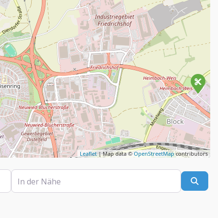
Leaflet
| Map data ©
OpenStreetMap
contributors
In der Nähe
Such