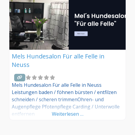
Mels Hundesalon Für alle Felle in
Neuss
Mels Hundesalon Für alle Felle in Neuss
Leistungen baden / föhnen bürsten / entfilzen
schneiden / scheren trimmenOhren- und
Augenpflege Pfotenpflege Carding / Unterwolle
entfernen
Weiterlesen …