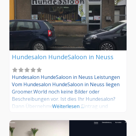
Hundesalon HundeSaloon in Neuss
Hundesalon HundeSaloon in Neuss Leistungen
Vom Hundesalon HundeSaloon in Neuss liegen
Groomer.World noch keine Bilder oder
Beschreibungen vor. Ist dies Ihr Hundesalon?
Dann Übernehmen Sie diesen Eintrag und
Weiterlesen …
tragen Sie die entsprechenden Informationen
ein. Sind Sie Kunde in diesem Hundesalon, dann
teilen Sie uns Ihre Erfahrungen über die
Kommentarfunktion gerne mit.