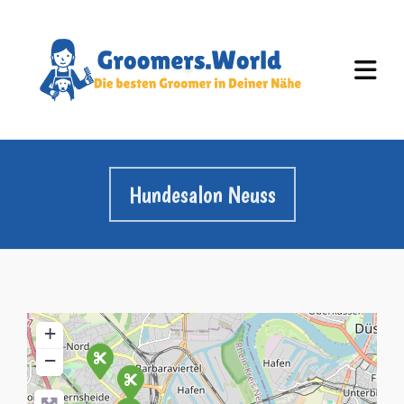
Hundesalon Neuss
+
−