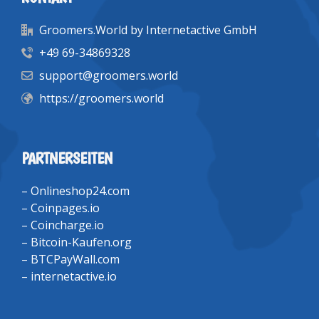
Groomers.World by Internetactive GmbH
+49 69-34869328
support@groomers.world
https://groomers.world
PARTNERSEITEN
–
Onlineshop24.com
–
Coinpages.io
–
Coincharge.io
–
Bitcoin-Kaufen.org
–
BTCPayWall.com
–
internetactive.io