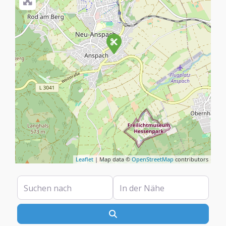
Leaflet
| Map data ©
OpenStreetMap
contributors
Suchen nach
In der Nähe
Suchen