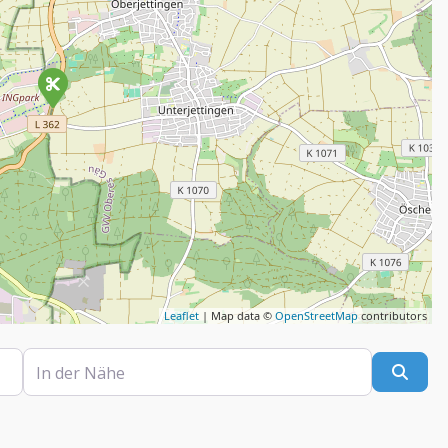
Leaflet
| Map data ©
OpenStreetMap
contributors
In der Nähe
Such