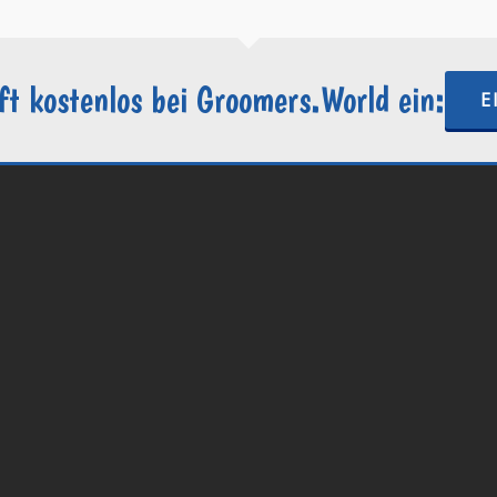
ft kostenlos bei Groomers.World ein:
E
.World | Ein Projekt der
Internetactive GmbH
| Wordpress-Website