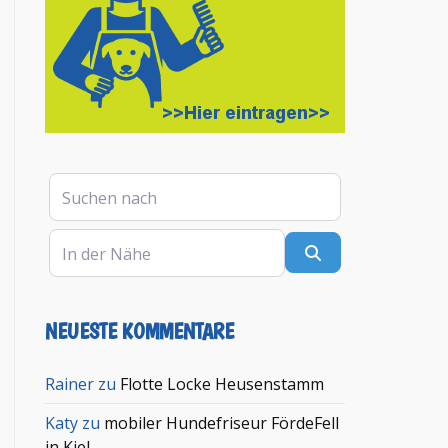
Suchen nach
In der Nähe
Suchen
NEUESTE KOMMENTARE
en
Rainer
zu
Flotte Locke Heusenstamm
Katy
zu
mobiler Hundefriseur FördeFell
in Kiel