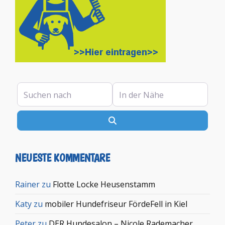
Suchen nach
In der Nähe
Suchen
NEUESTE KOMMENTARE
Rainer
zu
Flotte Locke Heusenstamm
Katy
zu
mobiler Hundefriseur FördeFell in Kiel
Peter
zu
DER Hundesalon – Nicole Rademacher