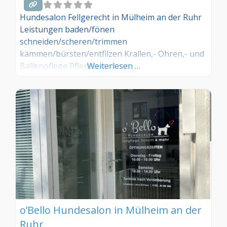
Hundesalon Fellgerecht in Mülheim an der Ruhr
Leistungen baden/fönen
schneiden/scheren/trimmen
kämmen/bürsten/entfilzen Krallen,- Ohren,- und
Ballenpflege Pflegeberatung
Weiterlesen …
o’Bello Hundesalon in Mülheim an der
Ruhr