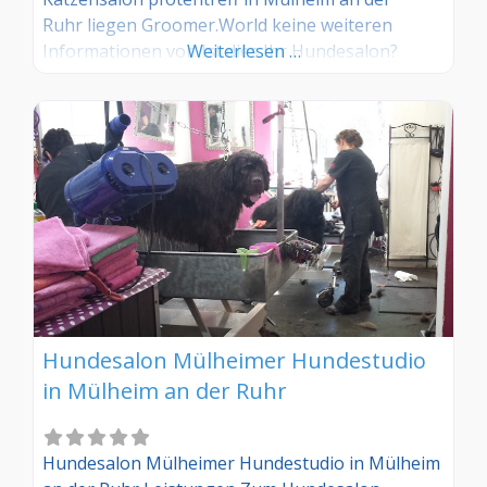
Ruhr liegen Groomer.World keine weiteren
Informationen vor. Ist dies Ihr Hundesalon?
Weiterlesen …
Dann Übernehmen Sie diesen Eintrag und
tragen Sie die entsprechenden Informationen
ein. Sind Sie Kunde in diesem Hundesalon, dann
teilen Sie uns Ihre Erfahrungen über die
Kommentarfunktion gerne mit.
Hundesalon Mülheimer Hundestudio
in Mülheim an der Ruhr
Hundesalon Mülheimer Hundestudio in Mülheim