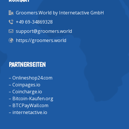
Groomers.World by Internetactive GmbH
+49 69-34869328
support@groomers.world
https://groomers.world
PARTNERSEITEN
–
Onlineshop24.com
–
Coinpages.io
–
Coincharge.io
–
Bitcoin-Kaufen.org
–
BTCPayWall.com
–
internetactive.io