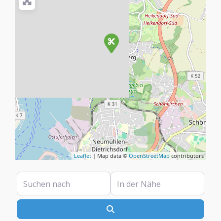
Leaflet
| Map data ©
OpenStreetMap
contributors
Suchen nach
In der Nähe
Suchen