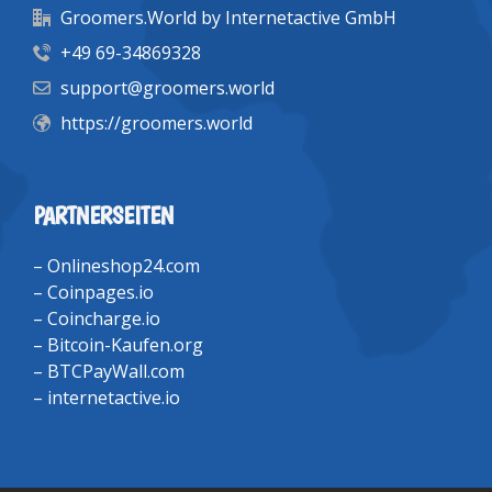
Groomers.World by Internetactive GmbH
+49 69-34869328
support@groomers.world
https://groomers.world
PARTNERSEITEN
–
Onlineshop24.com
–
Coinpages.io
–
Coincharge.io
–
Bitcoin-Kaufen.org
–
BTCPayWall.com
–
internetactive.io