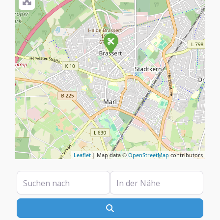
Leaflet
| Map data ©
OpenStreetMap
contributors
Suchen nach
In der Nähe
Suchen