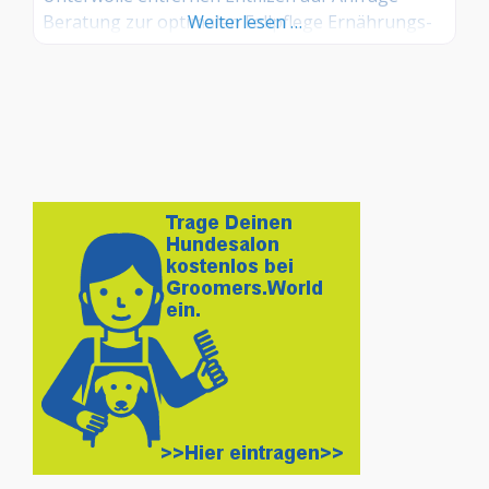
Beratung zur optimalen Fellpflege Ernährungs-
Weiterlesen …
und Gesundheitstipps. Vorbeugen ist sinnvoll!
Pflegeprodukte von MIAU&WOOF Für die
Behandlung und Pflege der Hunde verwende ich
ausschließlich qualitativ hochwertige
Markenprodukte der Firma MIAU&WOOF.
MIAU&WOOF bietet anspruchsvollen Hunde- und
Katzenhaltern hochwertigste Pflegeprodukte, die
speziell