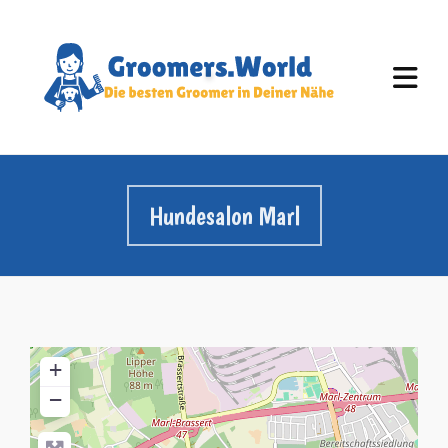
Hundesalon Marl
+
−