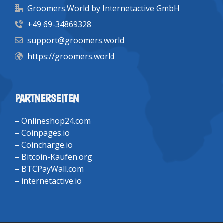
Groomers.World by Internetactive GmbH
+49 69-34869328
support@groomers.world
https://groomers.world
PARTNERSEITEN
–
Onlineshop24.com
–
Coinpages.io
–
Coincharge.io
–
Bitcoin-Kaufen.org
–
BTCPayWall.com
–
internetactive.io