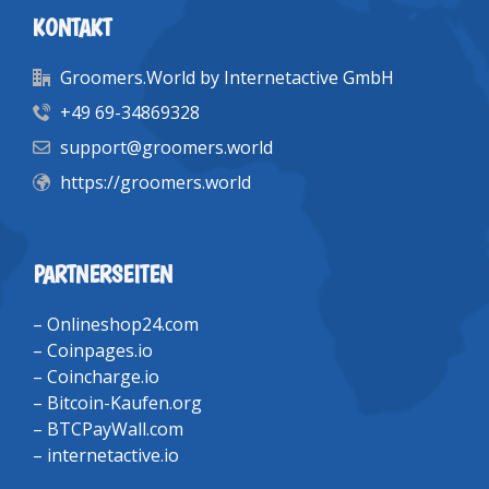
KONTAKT
Groomers.World by Internetactive GmbH
+49 69-34869328
support@groomers.world
https://groomers.world
PARTNERSEITEN
–
Onlineshop24.com
–
Coinpages.io
–
Coincharge.io
–
Bitcoin-Kaufen.org
–
BTCPayWall.com
–
internetactive.io